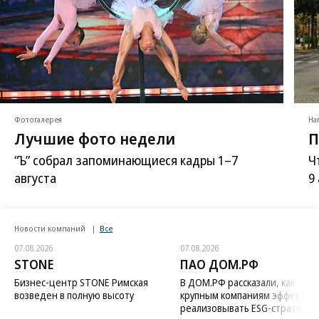
Фотогалерея
На
Лучшие фото недели
П
“Ъ” собрал запоминающиеся кадры 1–7
Ч
августа
9
Новости компаний
Все
07.08.2026
07.08.2026
STONE
ПАО ДОМ.РФ
Бизнес-центр STONE Римская
В ДОМ.РФ рассказали, как
возведен в полную высоту
крупным компаниям эффектив
реализовывать ESG-стратегию