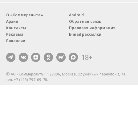
О «Коммерсанте»
Android
Архив
Обратная связь
Контакты
Правовая информация
Реклама
E-mail рассылки
Вакансии
18+
© АО «Коммерсантъ». 127006, Москва, Оружейный переулок д. 41,
тел. +7 (495) 797-69-70.
Сетевое издание «Коммерсантъ» (доменное имя сайта:
kommersant.ru) зарегистрировано Федеральной службой
по надзору в сфере связи, информационных технологий и массовых
коммуникаций (Роскомнадзор), регистрационный номер и дата
принятия решения о регистрации: серия
Эл № ФС77-76922
от 11 октября 2019 г.
Партнерские проекты/материалы, новости компаний, материалы
с пометкой «Промо» и «Официальное сообщение» опубликованы
на коммерческой основе.