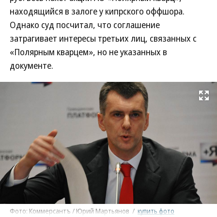
находящийся в залоге у кипрского оффшора.
Однако суд посчитал, что соглашение
затрагивает интересы третьих лиц, связанных с
«Полярным кварцем», но не указанных в
документе.
Развернуть на
Фото: Коммерсантъ / Юрий Мартьянов
/
купить фото