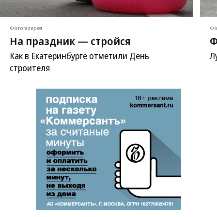
Фотогалерея
Фо
На праздник — стройся
Ф
Как в Екатеринбурге отметили День
Л
строителя