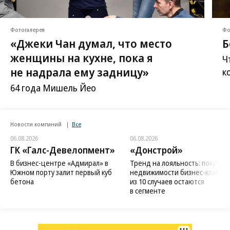
Фотогалерея
Фо
«Джеки Чан думал, что место
Б
женщины на кухне, пока я
Ч
не надрала ему задницу»
к
64 года Мишель Йео
Новости компаний
Все
06.08.2026
06.08.2026
ГК «Галс-Девелопмент»
«Донстрой»
В бизнес-центре «Адмирал» в
Тренд на лояльность: покупат
Южном порту залит первый куб
недвижимости бизнес-класса в
бетона
из 10 случаев остаются
в сегменте