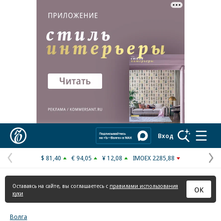
Реклама в «Ъ» www.kommersant.ru/ad
Коммерсантъ
Вход
$ 81,40
€ 94,05
¥ 12,08
IMOEX 2285,88
Предыдущая
С
страница
с
Оставаясь на сайте, вы соглашаетесь с
правилами использования
ОК
куки
Волга