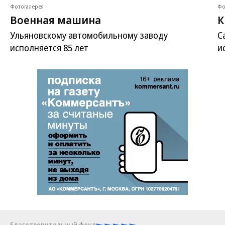
Фотогалерея
Фо
Военная машина
К
Ульяновскому автомобильному заводу
С
исполняется 85 лет
и
Благотворительный фонд