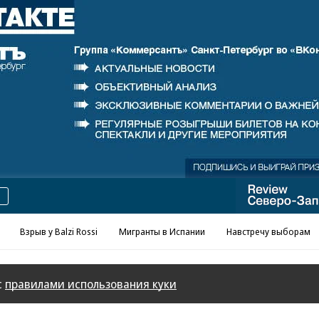
Реклама в «Ъ» www.kommersant.ru/ad
Взрыв у Balzi Rossi
Мигранты в Испании
Навстречу выборам
с
правилами использования куки