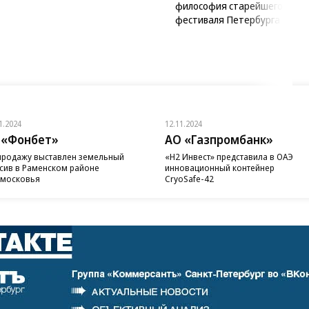
философия старейшего рок-
фестиваля Петербурга
1.2024
12.11.2024
 «Фонбет»
АО «Газпромбанк»
продажу выставлен земельный
«H2 Инвест» представила в ОАЭ
сив в Раменском районе
инновационный контейнер
московья
CryoSafe-42