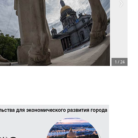
1
/
24