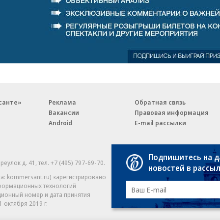
санте»
Реклама
Обратная связь
Вакансии
Правовая информация
Android
E-mail рассылки
Подпишитесь на 
реулок д. 41,
тел. +7 (495) 797-69-70.
Партнерские проекты/матери
новостей в рассы
«Промо» и «Официальное со
а: kommersant.ru) зарегистрировано
нформационных технологий
На kommersant.ru применяют
ционный номер и дата принятия
1 октября 2019 г.