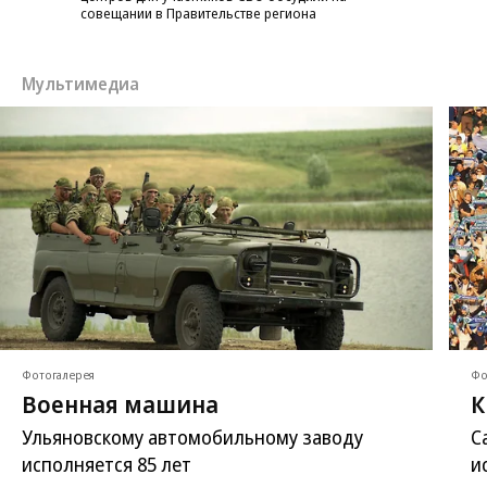
совещании в Правительстве региона
Мультимедиа
Фотогалерея
Фо
Военная машина
К
Ульяновскому автомобильному заводу
С
исполняется 85 лет
и