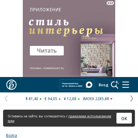
Реклама в «Ъ» www.kommersant.ru/ad
Коммерсантъ
Вход
$ 81,40
€ 94,05
¥ 12,08
IMOEX 2285,88
Предыдущая
С
страница
с
Оставаясь на сайте, вы соглашаетесь с
правилами использования
ОК
куки
Волга