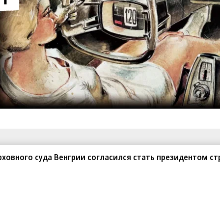
санте»
Реклама
Обратная связь
ховного суда Венгрии согласился стать президентом с
Вакансии
Правовая информация
Android
E-mail рассылки
реулок д. 41,
тел. +7 (495) 797-69-70.
Партнерские проекты/матери
«Промо» и «Официальное со