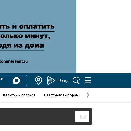
Вход
Коммерсантъ
FM
Валютный прогноз
Навстречу выборам
Скандал в FIFA
Названия опе
Колесников
Следующая
страница
ОК