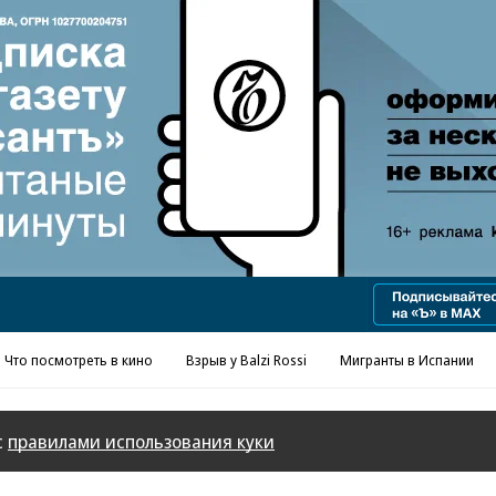
Реклама в «Ъ» www.kommersant.ru/ad
Что посмотреть в кино
Взрыв у Balzi Rossi
Мигранты в Испании
с
правилами использования куки