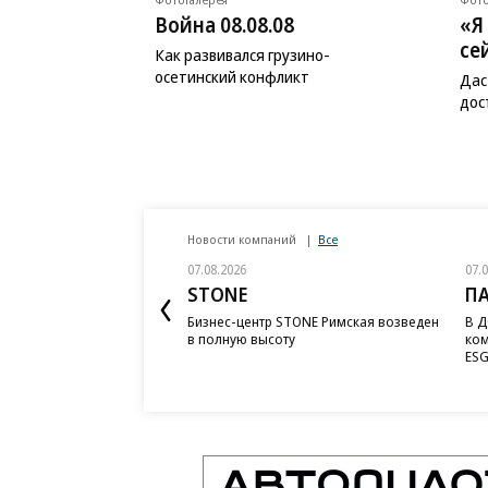
Война 08.08.08
«Я
се
Как развивался грузино-
осетинский конфликт
Дас
дос
Новости компаний
Все
07.08.2026
07.
STONE
П
Бизнес-центр STONE Римская возведен
В Д
в полную высоту
ком
ESG