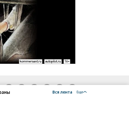
18+
траны
Вся лента
Еще
алы, новости компаний, материалы с пометкой
общение» опубликованы на коммерческой основе.