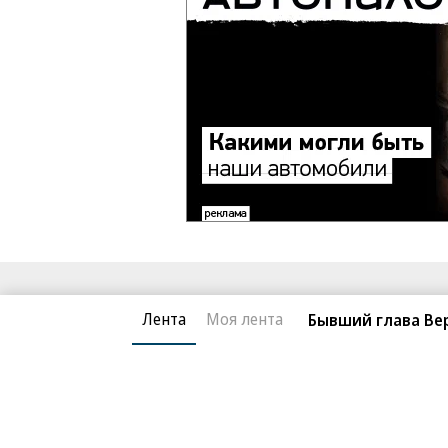
Благотворительный фонд
О «Коммер
Лента
Моя лента
Бывший глава Вер
Архив
Контакты
18+ реклама
© АО «Коммерсантъ». 127006, Москва, Оружейный пе