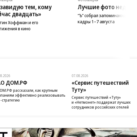
 завидую тем, кому
Лучшие фото недели
йчас двадцать»
“Ъ” собрал запоминающиеся
кадры 1–7 августа
тин Хоффман и его
тижения в кино
08.2026
07.08.2026
АО ДОМ.РФ
«Сервис путешествий
Туту»
ОМ.РФ рассказали, как крупным
паниям эффективно реализовывать
Сервис путешествий «Туту»
-стратегию
и «Нетмонет» поддержат лучших
сотрудников российских отелей