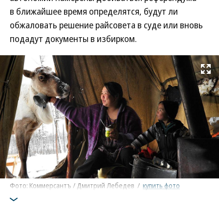
в ближайшее время определятся, будут ли
обжаловать решение райсовета в суде или вновь
подадут документы в избирком.
Развернуть на
Фото: Коммерсантъ / Дмитрий Лебедев
/
купить фото