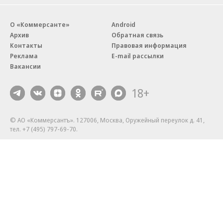
О «Коммерсанте»
Android
Архив
Обратная связь
Контакты
Правовая информация
Реклама
E-mail рассылки
Вакансии
18+
© АО «Коммерсантъ». 127006, Москва, Оружейный переулок д. 41,
тел. +7 (495) 797-69-70.
Сетевое издание «Коммерсантъ» (доменное имя сайта:
kommersant.ru) зарегистрировано Федеральной службой
по надзору в сфере связи, информационных технологий и массовых
коммуникаций (Роскомнадзор), регистрационный номер и дата
принятия решения о регистрации: серия
Эл № ФС77-76922
от 11 октября 2019 г.
Партнерские проекты/материалы, новости компаний, материалы
с пометкой «Промо» и «Официальное сообщение» опубликованы
на коммерческой основе.