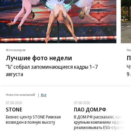
Фотогалерея
На
Лучшие фото недели
П
“Ъ” собрал запоминающиеся кадры 1–7
Ч
августа
9
Новости компаний
Все
07.08.2026
07.08.2026
STONE
ПАО ДОМ.РФ
Бизнес-центр STONE Римская
В ДОМ.РФ рассказали, как
возведен в полную высоту
крупным компаниям эффектив
реализовывать ESG-стратегию