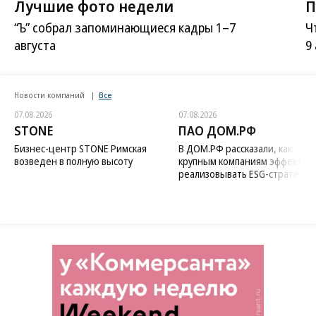
Лучшие фото недели
П
“Ъ” собрал запоминающиеся кадры 1–7
Ч
августа
9
Новости компаний
Все
07.08.2026
07.08.2026
STONE
ПАО ДОМ.РФ
Бизнес-центр STONE Римская
В ДОМ.РФ рассказали, как
возведен в полную высоту
крупным компаниям эффектив
реализовывать ESG-стратегию