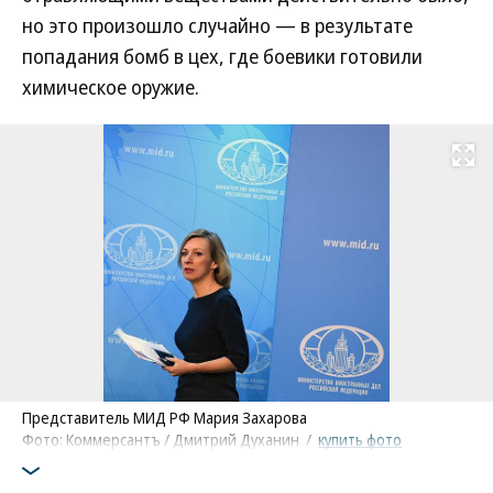
но это произошло случайно — в результате
попадания бомб в цех, где боевики готовили
химическое оружие.
Развернуть на
Представитель МИД РФ Мария Захарова
Фото: Коммерсантъ / Дмитрий Духанин
/
купить фото