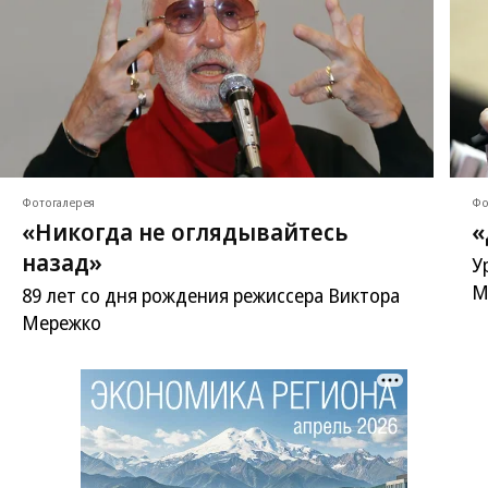
Фотогалерея
Фо
«Никогда не оглядывайтесь
«
назад»
У
М
89 лет со дня рождения режиссера Виктора
Мережко