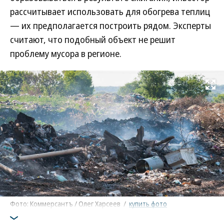
рассчитывает использовать для обогрева теплиц
— их предполагается построить рядом. Эксперты
считают, что подобный объект не решит
проблему мусора в регионе.
Развернуть на
Фото: Коммерсантъ / Олег Харсеев
/
купить фото