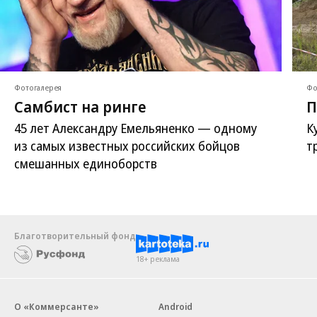
Фотогалерея
Фо
Самбист на ринге
П
45 лет Александру Емельяненко — одному
К
из самых известных российских бойцов
т
смешанных единоборств
Благотворительный фонд
18+ реклама
О «Коммерсанте»
Android