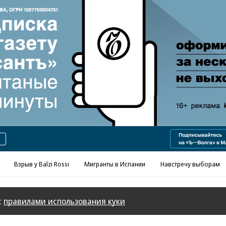
Реклама в «Ъ» www.kommersant.ru/ad
Взрыв у Balzi Rossi
Мигранты в Испании
Навстречу выборам
с
правилами использования куки