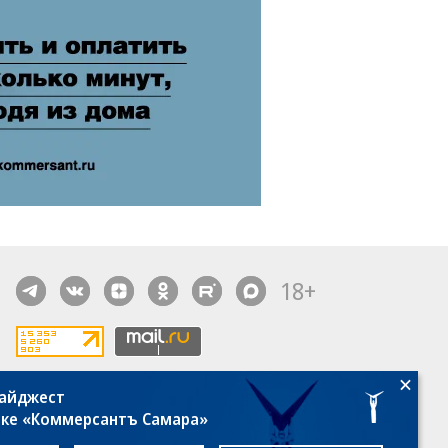
18+
дайджест
алы, новости компаний, материалы с пометкой
лке «Коммерсантъ Самара»
общение» опубликованы на коммерческой основе.