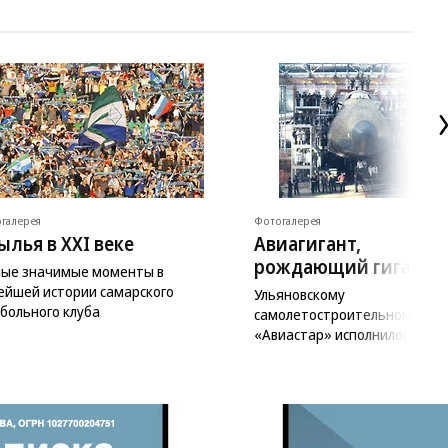
галерея
Фотогалерея
ылья в XXI веке
Авиагигант,
рождающий гиганто
ые значимые моменты в
ейшей истории самарского
Ульяновскому
больного клуба
самолетостроительному зав
«Авиастар» исполнилось 50 л