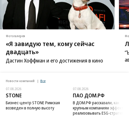
Фотогалерея
Фо
«Я завидую тем, кому сейчас
Л
двадцать»
“
а
Дастин Хоффман и его достижения в кино
Новости компаний
Все
07.08.2026
07.08.2026
STONE
ПАО ДОМ.РФ
Бизнес-центр STONE Римская
В ДОМ.РФ рассказали, как
возведен в полную высоту
крупным компаниям эффектив
реализовывать ESG-стратегию