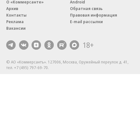
О «Коммерсанте»
Android
Архив
Обратная связь
Контакты
Правовая информация
Реклама
E-mail рассылки
Вакансии
18+
© АО «Коммерсантъ». 127006, Москва, Оружейный переулок д. 41,
тел. +7 (495) 797-69-70.
Сетевое издание «Коммерсантъ» (доменное имя сайта:
kommersant.ru) зарегистрировано Федеральной службой
по надзору в сфере связи, информационных технологий и массовых
коммуникаций (Роскомнадзор), регистрационный номер и дата
принятия решения о регистрации: серия
Эл № ФС77-76922
от 11 октября 2019 г.
Партнерские проекты/материалы, новости компаний, материалы
с пометкой «Промо» и «Официальное сообщение» опубликованы
на коммерческой основе.
На kommersant.ru применяются рекомендательные технологии.
Подробнее