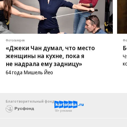
Фотогалерея
Фо
«Джеки Чан думал, что место
Б
женщины на кухне, пока я
Ч
не надрала ему задницу»
к
64 года Мишель Йео
Благотворительный фонд
18+ реклама