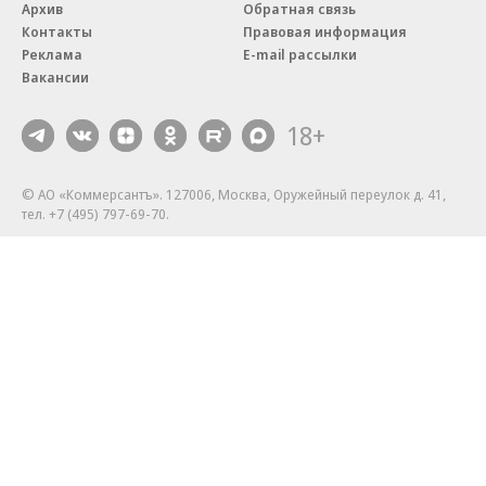
Архив
Обратная связь
Контакты
Правовая информация
Реклама
E-mail рассылки
Вакансии
18+
© АО «Коммерсантъ». 127006, Москва, Оружейный переулок д. 41,
тел. +7 (495) 797-69-70.
Сетевое издание «Коммерсантъ» (доменное имя сайта:
kommersant.ru) зарегистрировано Федеральной службой
по надзору в сфере связи, информационных технологий и массовых
коммуникаций (Роскомнадзор), регистрационный номер и дата
принятия решения о регистрации: серия
Эл № ФС77-76922
от 11 октября 2019 г.
Партнерские проекты/материалы, новости компаний, материалы
с пометкой «Промо» и «Официальное сообщение» опубликованы
на коммерческой основе.
На kommersant.ru применяются рекомендательные технологии.
Подробнее