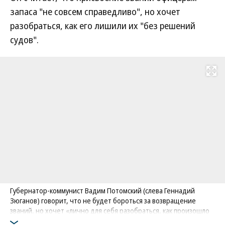
запаса "не совсем справедливо", но хочет
разобраться, как его лишили их "без решений
судов".
Развернуть на
Губернатор-коммунист Вадим Потомский (слева Геннадий
Зюганов) говорит, что не будет бороться за возвращение
званий, но хочет «лично для себя разобраться, как произошло
лишение»