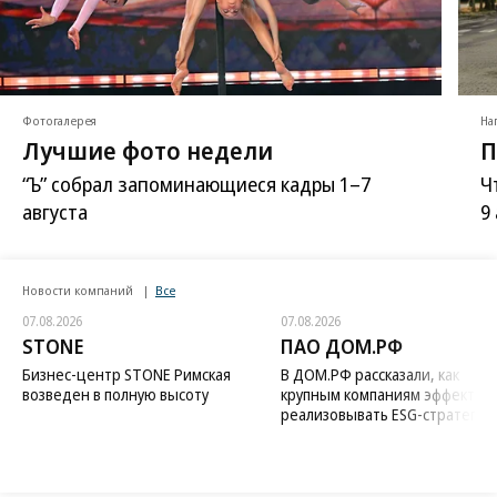
Фотогалерея
На
Лучшие фото недели
П
“Ъ” собрал запоминающиеся кадры 1–7
Ч
августа
9
Новости компаний
Все
07.08.2026
07.08.2026
STONE
ПАО ДОМ.РФ
Бизнес-центр STONE Римская
В ДОМ.РФ рассказали, как
возведен в полную высоту
крупным компаниям эффектив
реализовывать ESG-стратегию