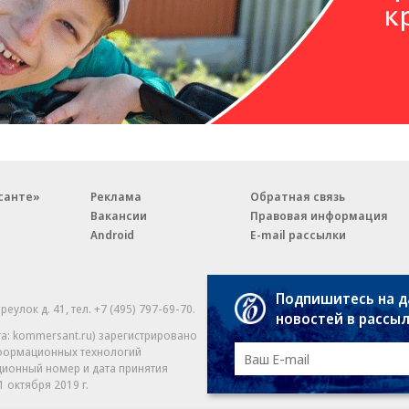
санте»
Реклама
Обратная связь
Вакансии
Правовая информация
Android
E-mail рассылки
Подпишитесь на 
реулок д. 41,
тел. +7 (495) 797-69-70.
Партнерские проекты/матери
новостей в рассы
«Промо» и «Официальное со
а: kommersant.ru) зарегистрировано
нформационных технологий
На kommersant.ru применяют
ционный номер и дата принятия
1 октября 2019 г.