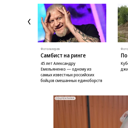
Фотогалерея
Фото
Самбист на ринге
По
45 лет Александру
Куб
Емельяненко — одному из
джи
самых известных российских
бойцов смешанных единоборств
СОЦРЕКЛАМА