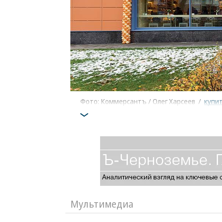
Фото: Коммерсантъ / Олег Харсеев
/
купи
Мультимедиа