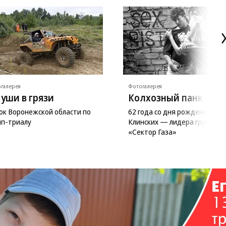
галерея
Фотогалерея
 уши в грязи
Колхозный панк
ок Воронежской области по
62 года со дня рождения Юр
п-триалу
Клинских — лидера группы
«Сектор Газа»