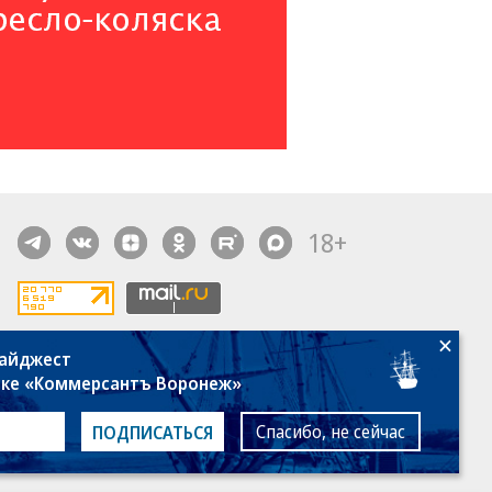
18+
дайджест
алы, новости компаний, материалы с пометкой
лке «Коммерсантъ Воронеж»
общение» опубликованы на коммерческой основе.
ся рекомендательные технологии.
Подробнее
Спасибо, не сейчас
ПОДПИСАТЬСЯ