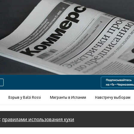
Реклама в «Ъ» www.kommersant.ru/ad
Взрыв у Balzi Rossi
Мигранты в Испании
Навстречу выборам
с
правилами использования куки