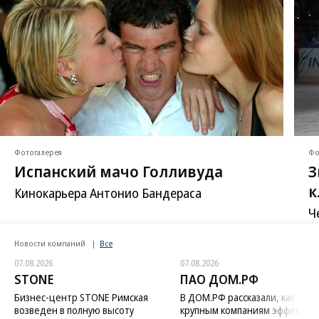
Фотогалерея
Фо
Испанский мачо Голливуда
З
к
Кинокарьера Антонио Бандераса
Ч
в
Новости компаний
Все
А
07.08.2026
07.08.2026
STONE
ПАО ДОМ.РФ
Бизнес-центр STONE Римская
В ДОМ.РФ рассказали, как
возведен в полную высоту
крупным компаниям эффектив