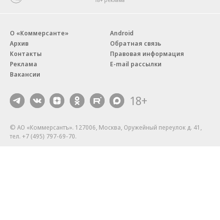
О «Коммерсанте»
Android
Архив
Обратная связь
Контакты
Правовая информация
Реклама
E-mail рассылки
Вакансии
18+
© АО «Коммерсантъ». 127006, Москва, Оружейный переулок д. 41,
тел. +7 (495) 797-69-70.
Сетевое издание «Коммерсантъ» (доменное имя сайта:
kommersant.ru) зарегистрировано Федеральной службой
по надзору в сфере связи, информационных технологий и массовых
коммуникаций (Роскомнадзор), регистрационный номер и дата
принятия решения о регистрации: серия
Эл № ФС77-76922
от 11 октября 2019 г.
Партнерские проекты/материалы, новости компаний, материалы
с пометкой «Промо» и «Официальное сообщение» опубликованы