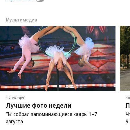
Мультимедиа
Фотогалерея
На
Лучшие фото недели
П
“Ъ” собрал запоминающиеся кадры 1–7
Ч
августа
9