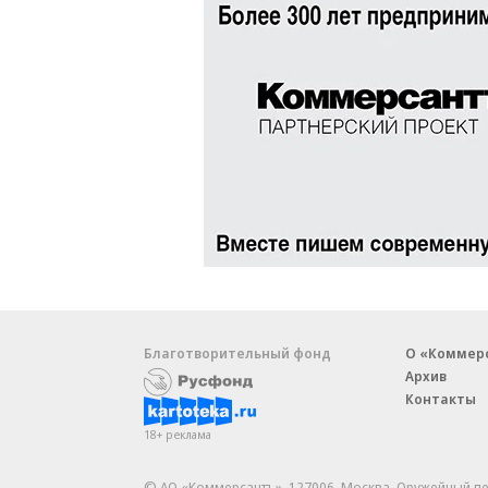
Благотворительный фонд
О «Коммер
Архив
Контакты
18+ реклама
© АО «Коммерсантъ». 127006, Москва, Оружейный пе