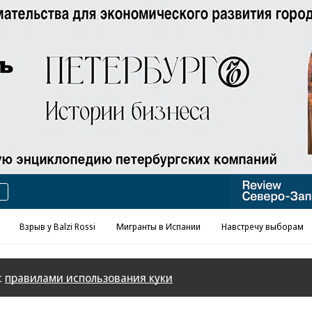
Взрыв у Balzi Rossi
Мигранты в Испании
Навстречу выборам
с
правилами использования куки