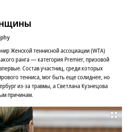
енщины
ophy
рнир Женской теннисной ассоциации (WTA)
 такого ранга — категория Premier, призовой
впервые. Состав участниц, среди которых
рового тенниса, мог быть еще солиднее, но
рбург из-за травмы, а Светлана Кузнецова
ным причинам.
Развернуть на весь экран