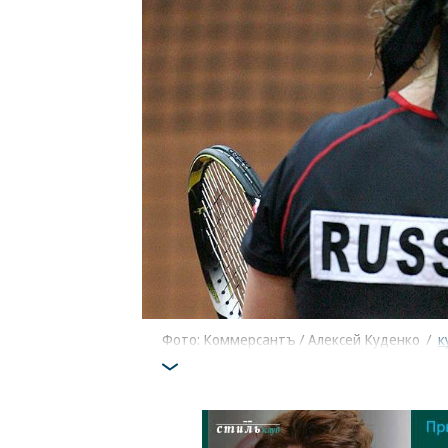
Фото: Коммерсантъ / Алексей Куденко
/
к