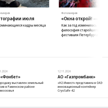
галерея
Фотогалерея
тографии июля
«Окна открой! — 202
оминающиеся кадры месяца
Как за год изменилась
философия старейшего рок-
фестиваля Петербурга
1.2024
12.11.2024
 «Фонбет»
АО «Газпромбанк»
продажу выставлен земельный
«H2 Инвест» представила в ОАЭ
сив в Раменском районе
инновационный контейнер
московья
CryoSafe-42