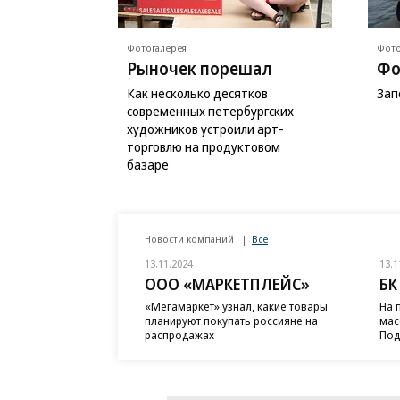
Фотогалерея
Фото
Рыночек порешал
Фо
Как несколько десятков
Зап
современных петербургских
художников устроили арт-
торговлю на продуктовом
базаре
Новости компаний
Все
13.11.2024
13.1
ООО «МАРКЕТПЛЕЙС»
БК
«Мегамаркет» узнал, какие товары
На 
планируют покупать россияне на
мас
распродажах
Под