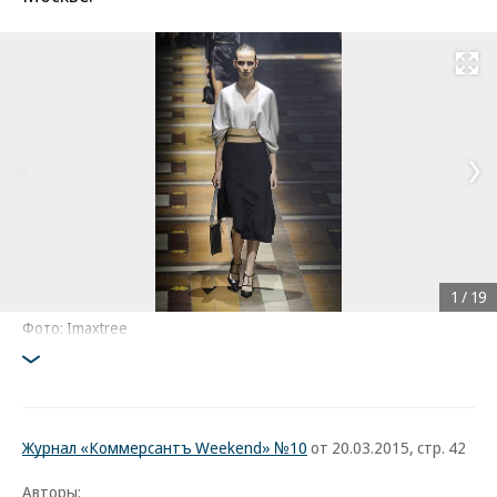
Развернуть на
1
/
19
Фото: Imaxtree
Журнал «Коммерсантъ Weekend» №10
от 20.03.2015, стр. 42
Авторы: