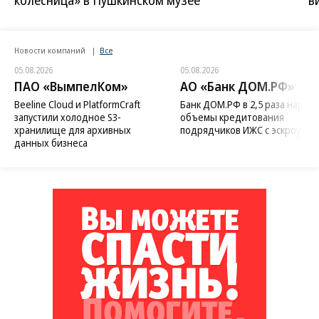
Новости компаний
Все
05.08.2026
05.08.2026
ПАО «ВымпелКом»
АО «Банк ДОМ.РФ»
Beeline Cloud и PlatformCraft
Банк ДОМ.РФ в 2,5 раза нараст
запустили холодное S3-
объемы кредитования
хранилище для архивных
подрядчиков ИЖС с эскроу
данных бизнеса