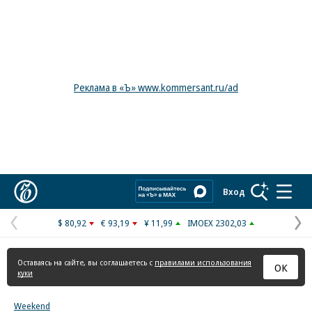
Реклама в «Ъ» www.kommersant.ru/ad
Коммерсантъ
Вход
$ 80,92
€ 93,19
¥ 11,99
IMOEX 2302,03
Предыдущая
С
страница
с
Оставаясь на сайте, вы соглашаетесь с
правилами использования
ОК
куки
Weekend