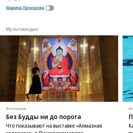
Марина Прохорова
Мультимедиа
Фотогалерея
Фо
Без Будды ни до порога
П
Что показывают на выставке «Алмазная
К
колесница» в Пушкинском музее
в