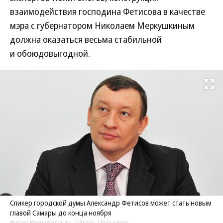
взаимодействия господина Фетисова в качестве
мэра с губернатором Николаем Меркушкиным
должна оказаться весьма стабильной
и обоюдовыгодной.
Развернуть на
Спикер городской думы Александр Фетисов может стать новым
главой Самары до конца ноября
Фото: Коммерсантъ / Игорь Черников