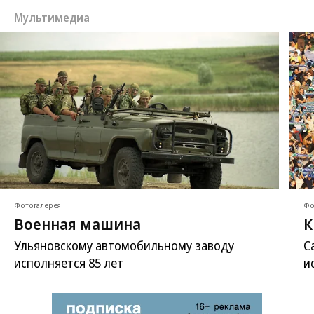
Мультимедиа
Фотогалерея
Фо
Военная машина
К
Ульяновскому автомобильному заводу
С
исполняется 85 лет
и