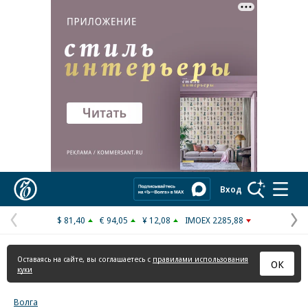
Реклама в «Ъ» www.kommersant.ru/ad
Коммерсантъ
Вход
$ 81,40
€ 94,05
¥ 12,08
IMOEX 2285,88
Предыдущая
С
страница
с
Оставаясь на сайте, вы соглашаетесь с
правилами использования
ОК
куки
Волга