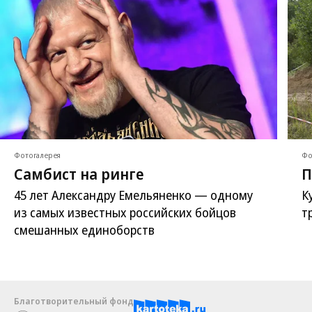
Фотогалерея
Фо
Самбист на ринге
П
45 лет Александру Емельяненко — одному
К
из самых известных российских бойцов
т
смешанных единоборств
Благотворительный фонд