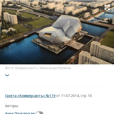
Развернуть на
Фото: Коммерсантъ / Александр Коряков
Газета «Коммерсантъ» №119
от 11.07.2014, стр. 10
Авторы:
Анна Пушкарская