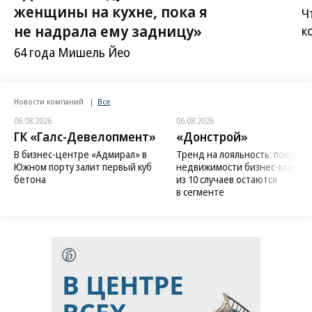
женщины на кухне, пока я
Ч
не надрала ему задницу»
к
64 года Мишель Йео
Новости компаний
Все
06.08.2026
06.08.2026
ГК «Галс-Девелопмент»
«Донстрой»
В бизнес-центре «Адмирал» в
Тренд на лояльность: покупат
Южном порту залит первый куб
недвижимости бизнес-класса в
бетона
из 10 случаев остаются
в сегменте