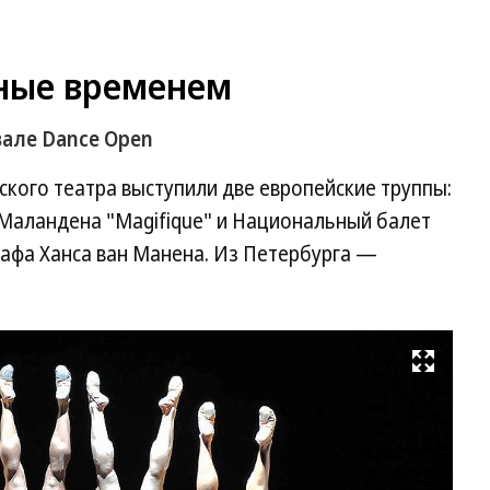
ные временем
але Dance Open
ского театра выступили две европейские труппы:
ри Маландена "Magifique" и Национальный балет
афа Ханса ван Манена. Из Петербурга —
Развернуть на весь экран