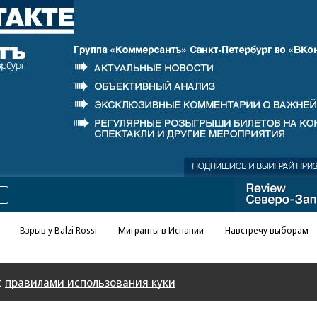
Реклама в «Ъ» www.kommersant.ru/ad
Взрыв у Balzi Rossi
Мигранты в Испании
Навстречу выборам
с
правилами использования куки