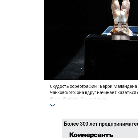
Скудость хореографии Тьерри Маландена 
Чайковского: она вдруг начинает казаться
Фото: Photo by Olivier Houeix