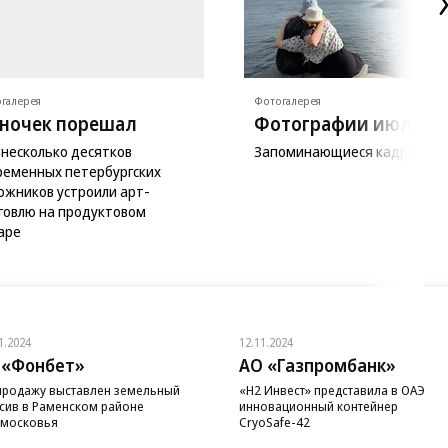
галерея
Фотогалерея
ночек порешал
Фотографии июля
 несколько десятков
Запоминающиеся кадры мес
ременных петербургских
ожников устроили арт-
говлю на продуктовом
аре
1.2024
12.11.2024
 «Фонбет»
АО «Газпромбанк»
продажу выставлен земельный
«H2 Инвест» представила в ОАЭ
сив в Раменском районе
инновационный контейнер
московья
CryoSafe-42