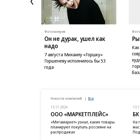
Фотогалерея
Фото
Он не дурак, ушел как
Ры
надо
Как
сов
7 августа Михаилу «Горшку»
худ
Горшеневу исполнилось бы 53
тор
года
баз
Новости компаний
Все
13.11.2024
13.1
ООО «МАРКЕТПЛЕЙС»
БК
«Мегамаркет» узнал, какие товары
На 
планируют покупать россияне на
мас
распродажах
Под