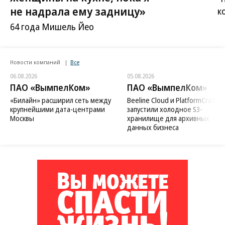
не надрала ему задницу»
к
64 года Мишель Йео
Новости компаний
Все
06.08.2026
05.08.2026
ПАО «ВымпелКом»
ПАО «ВымпелКом»
«Билайн» расширил сеть между
Beeline Cloud и PlatformCraft
крупнейшими дата-центрами
запустили холодное S3-
Москвы
хранилище для архивных
данных бизнеса