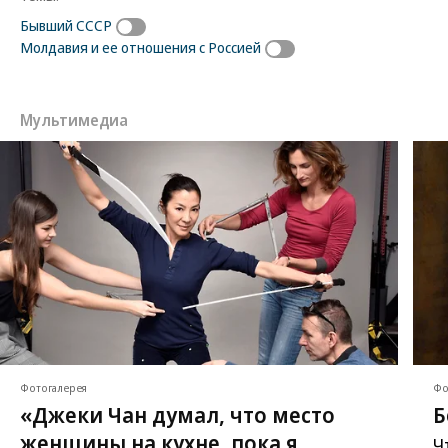
Бывший СССР
Молдавия и ее отношения с Россией
Мультимедиа
Фотогалерея
Фо
«Джеки Чан думал, что место
Б
женщины на кухне, пока я
Ч