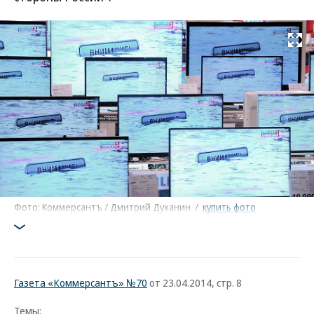
Развернуть на
Фото: Коммерсантъ / Дмитрий Духанин
/
купить фото
Газета «Коммерсантъ» №70
от 23.04.2014, стр. 8
Темы: