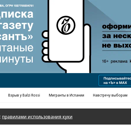
Реклама в «Ъ» www.kommersant.ru/ad
Взрыв у Balzi Rossi
Мигранты в Испании
Навстречу выборам
с
правилами использования куки