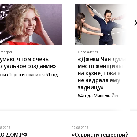
галерея
Фотогалерея
умаю, что я очень
«Джеки Чан думал, ч
ксуальное создание»
место женщины
на кухне, пока я
лиз Терон исполнился 51 год
не надрала ему
задницу»
64 года Мишель Йео
08.2026
07.08.2026
АО ДОМ.РФ
«Сервис путешествий