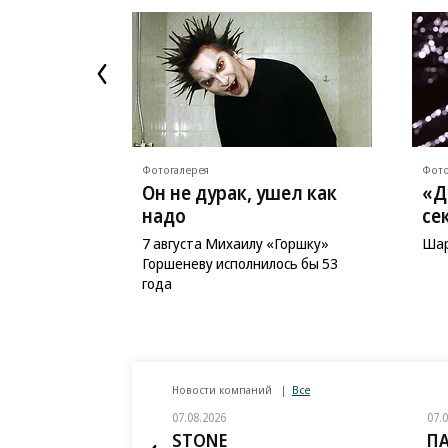
Фотогалерея
Фото
Он не дурак, ушел как
«Д
надо
се
7 августа Михаилу «Горшку»
Шар
Горшеневу исполнилось бы 53
года
Новости компаний
Все
07.08.2026
07.
STONE
П