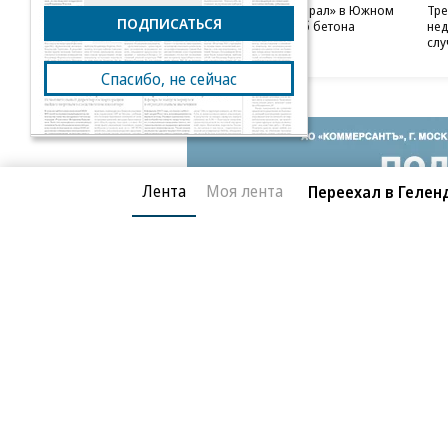
В бизнес-центре «Адмирал» в Южном
Тре
ПОДПИСАТЬСЯ
порту залит первый куб бетона
нед
слу
Спасибо, не сейчас
Лента
Моя лента
Переехал в Гелен
Благотворительный фонд
О «Коммер