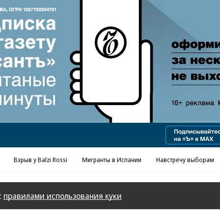
Реклама в «Ъ» www.kommersant.ru/ad
Взрыв у Balzi Rossi
Мигранты в Испании
Навстречу выборам
с
правилами использования куки