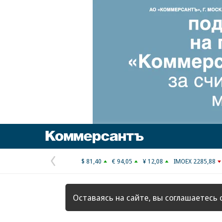
Коммерсантъ
$ 81,40
€ 94,05
¥ 12,08
IMOEX 2285,88
Предыдущая
страница
Оставаясь на сайте, вы соглашаетесь 