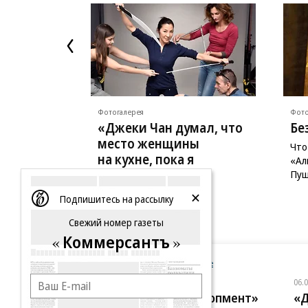
Фотогалерея
Фото
«Джеки Чан думал, что
Бе
место женщины
Что
на кухне, пока я
«Ал
не надрала ему
Пуш
задницу»
Подпишитесь на рассылку
64 года Мишель Йео
Свежий номер газеты
Коммерсантъ
Новости компаний
Все
06.08.2026
06.
ГК «Галс-Девелопмент»
«Д