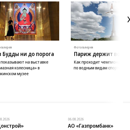
галерея
Фотогалерея
з Будды ни до порога
Париж держит волну
 показывают на выставке
Как проходит чемпионат Ев
мазная колесница» в
по водным видам спорта
кинском музее
08.2026
06.08.2026
онстрой»
АО «Газпромбанк»