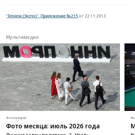
"Review (Экспо)". Приложение №215
от 22.11.2013
Мультимедиа
Фотогалерея
Фо
Фото месяца: июль 2026 года
М
Лучшие кадры по версии «Ъ-Урал»
К