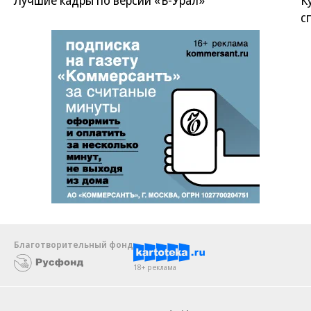
с
Благотворительный фонд
18+ реклама