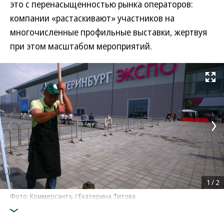
это с перенасыщенностью рынка операторов:
компании «растаскивают» участников на
многочисленные профильные выставки, жертвуя
при этом масштабом мероприятий.
Развернуть на
1
/
2
Фото: Коммерсантъ / Екатерина Титова