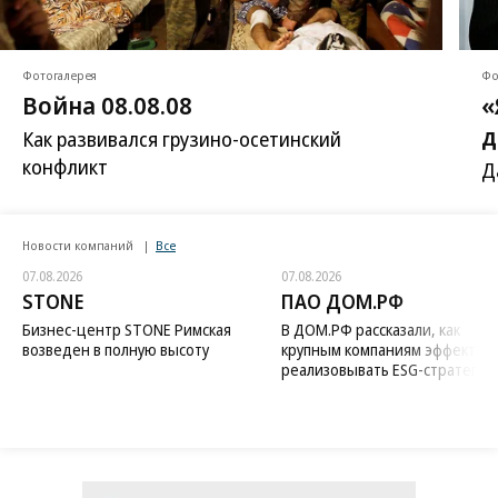
Фотогалерея
Фо
Война 08.08.08
«
д
Как развивался грузино-осетинский
конфликт
Д
Новости компаний
Все
07.08.2026
07.08.2026
STONE
ПАО ДОМ.РФ
Бизнес-центр STONE Римская
В ДОМ.РФ рассказали, как
возведен в полную высоту
крупным компаниям эффектив
реализовывать ESG-стратегию