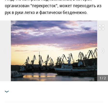
организован "перекресток", может переходить из
рук в руки легко и фактически безденежно.
Развернуть на
1
/
2