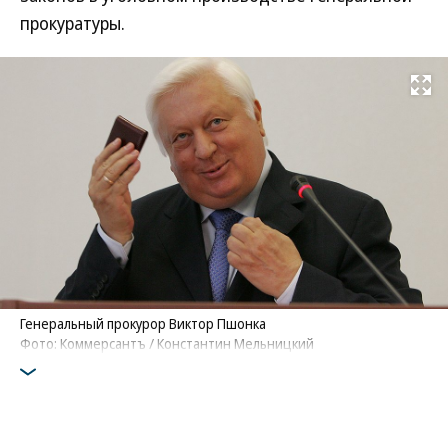
прокуратуры.
Развернуть на
Генеральный прокурор Виктор Пшонка
Фото: Коммерсантъ / Константин Мельницкий