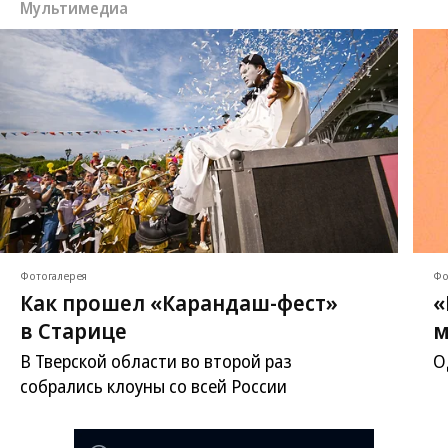
Мультимедиа
Фотогалерея
Фо
Как прошел «Карандаш-фест»
«
в Старице
м
В Тверской области во второй раз
О
собрались клоуны со всей России