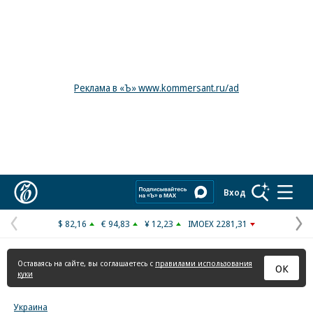
Реклама в «Ъ» www.kommersant.ru/ad
Коммерсантъ
Вход
$ 82,16
€ 94,83
¥ 12,23
IMOEX 2281,31
Предыдущая
С
страница
с
Оставаясь на сайте, вы соглашаетесь с
правилами использования
ОК
куки
Украина