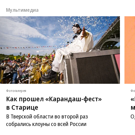
Мультимедиа
Фотогалерея
Фо
Как прошел «Карандаш-фест»
«
в Старице
м
В Тверской области во второй раз
О
собрались клоуны со всей России