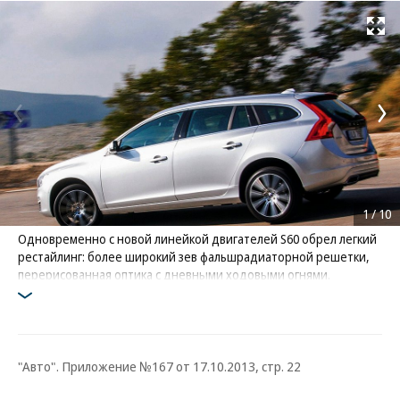
Развернуть на
1
/
10
Одновременно с новой линейкой двигателей S60 обрел легкий
рестайлинг: более широкий зев фальшрадиаторной решетки,
перерисованная оптика с дневными ходовыми огнями.
Изменений чуть, а выглядит седан еще выразительнее
Фото: Коммерсантъ / Сергей Суховский
"Авто". Приложение №167 от 17.10.2013, стр. 22