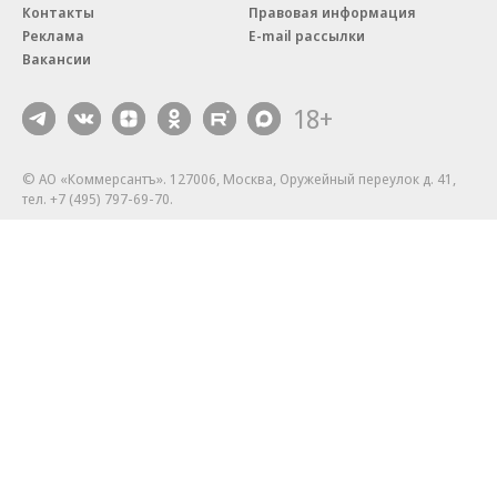
Контакты
Правовая информация
Реклама
E-mail рассылки
Вакансии
18+
© АО «Коммерсантъ». 127006, Москва, Оружейный переулок д. 41,
тел. +7 (495) 797-69-70.
Сетевое издание «Коммерсантъ» (доменное имя сайта:
kommersant.ru) зарегистрировано Федеральной службой
по надзору в сфере связи, информационных технологий и массовых
коммуникаций (Роскомнадзор), регистрационный номер и дата
принятия решения о регистрации: серия
Эл № ФС77-76922
от 11 октября 2019 г.
Партнерские проекты/материалы, новости компаний, материалы
с пометкой «Промо» и «Официальное сообщение» опубликованы
на коммерческой основе.
На kommersant.ru применяются рекомендательные технологии.
Подробнее