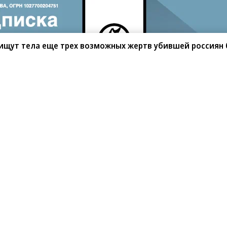
 ищут тела еще трех возможных жертв убившей россиян
санте»
Реклама
Обратная связь
Вакансии
Правовая информация
Android
E-mail рассылки
реулок д. 41,
тел. +7 (495) 797-69-70.
Партнерские проекты/матери