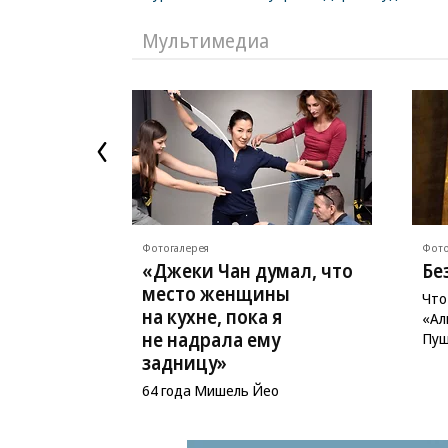
Мультимедиа
Фотогалерея
Фото
«Джеки Чан думал, что
Бе
место женщины
Что
на кухне, пока я
«Ал
не надрала ему
Пуш
задницу»
64 года Мишель Йео