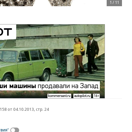
1
/
11
8 от 04.10.2013, стр. 24
твия"