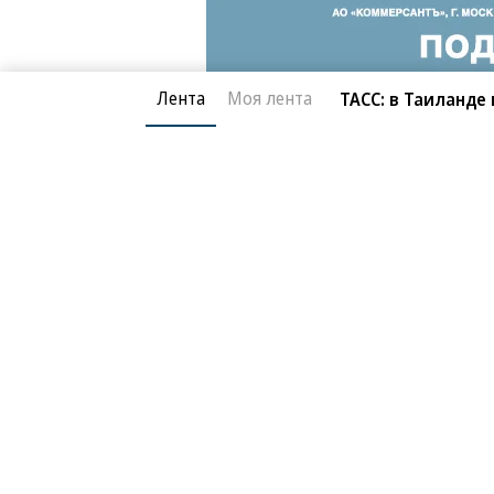
Лента
Моя лента
ТАСС: в Таиланде
Благотворительный фонд
О «Коммер
Архив
Контакты
18+ реклама
© АО «Коммерсантъ». 127006, Москва, Оружейный пе