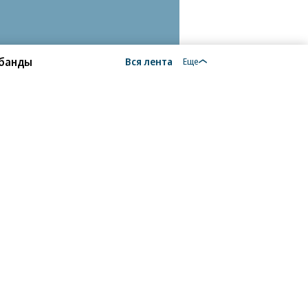
 банды
Вся лента
Еще
18+
алы, новости компаний, материалы с пометкой