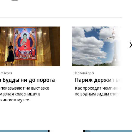
галерея
Фотогалерея
з Будды ни до порога
Париж держит волну
 показывают на выставке
Как проходит чемпионат Ев
мазная колесница» в
по водным видам спорта
кинском музее