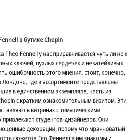
nnell в бутике Chopin
 Theo Fennell у нас приравнивается чуть ли не к
рных ключей, пухлых сердечек и незатейливых
ть ошибочность этого мнения, стоит, конечно,
в Лондоне, где в ассортименте представлены
щие в единственном экземпляре, часть из
Chopin с кратким ознакомительным визитом. Эти
ыставляют в витринах с тематическими
х привлекают студентов-дизайнеров. Они
ноценные декорации, потому что мрачноватый
ость сюжетов Тео Феннелла им знакомы и