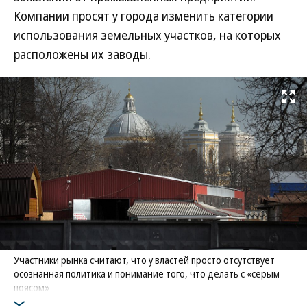
Компании просят у города изменить категории
использования земельных участков, на которых
расположены их заводы.
Развернуть на
Участники рынка считают, что у властей просто отсутствует
осознанная политика и понимание того, что делать с «серым
поясом»
Фото: Коммерсантъ / Александр Коряков