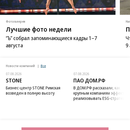
Фотогалерея
На
Лучшие фото недели
П
“Ъ” собрал запоминающиеся кадры 1–7
Ч
августа
9
Новости компаний
Все
07.08.2026
07.08.2026
STONE
ПАО ДОМ.РФ
Бизнес-центр STONE Римская
В ДОМ.РФ рассказали, как
возведен в полную высоту
крупным компаниям эффектив
реализовывать ESG-стратегию