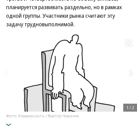
планируется развивать раздельно, но в рамках
одной группы. Участники рынка считают эту
задачу трудновыполнимой.
Развернуть на
1
/
2
Фото: Коммерсантъ / Виктор Чумачев