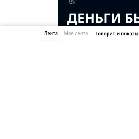
Лента
Моя лента
Говорит и показы
Благотворительный фонд
О «Коммер
Архив
Контакты
18+ реклама
© АО «Коммерсантъ». 127006, Москва, Оружейный пе