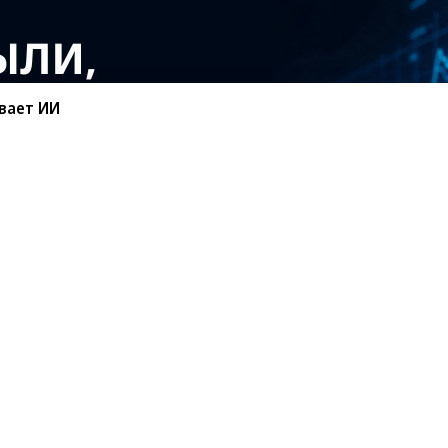
вает ИИ
санте»
Реклама
Обратная связь
Вакансии
Правовая информация
Android
E-mail рассылки
реулок д. 41,
тел. +7 (495) 797-69-70.
Партнерские проекты/матери