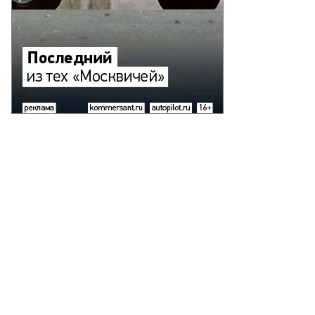
Нынешний главный тренер "Динамо" Олег Блохин во время матча
которой команда, увы, уже вылетела
Фото: РИА НОВОСТИ