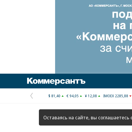
Коммерсантъ
$ 81,40
€ 94,05
¥ 12,08
IMOEX 2285,88
Предыдущая
страница
Оставаясь на сайте, вы соглашаетесь 