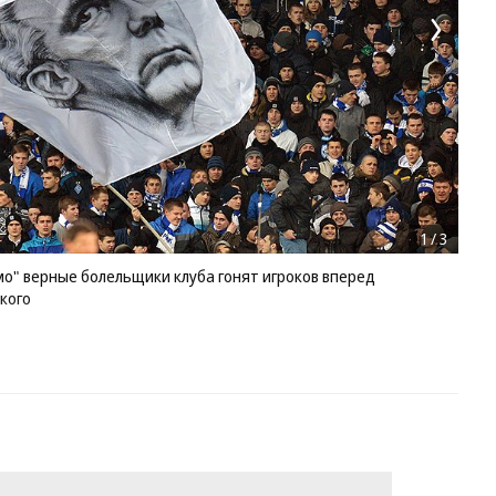
1
/
3
мо" верные болельщики клуба гонят игроков вперед
кого