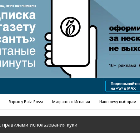
Реклама в «Ъ» www.kommersant.ru/ad
Взрыв у Balzi Rossi
Мигранты в Испании
Навстречу выборам
с
правилами использования куки