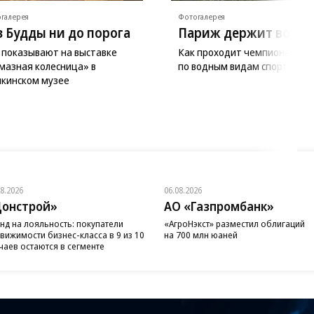
галерея
Фотогалерея
з Будды ни до порога
Париж держит волну
 показывают на выставке
Как проходит чемпионат Ев
мазная колесница» в
по водным видам спорта
кинском музее
08.2026
06.08.2026
онстрой»
АО «Газпромбанк»
нд на лояльность: покупатели
«АгроНэкст» разместил облигаций
вижимости бизнес-класса в 9 из 10
на 700 млн юаней
чаев остаются в сегменте