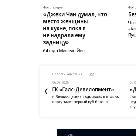
Фотогалерея
Фото
«Джеки Чан думал, что
Бе
место женщины
Что
на кухне, пока я
«Ал
не надрала ему
Пуш
задницу»
64 года Мишель Йео
Новости компаний
Все
06.08.2026
06.
ГК «Галс-Девелопмент»
«Д
В бизнес-центре «Адмирал» в Южном
Тре
порту залит первый куб бетона
нед
слу