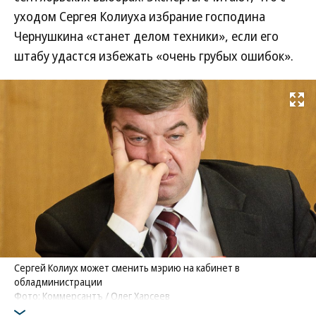
уходом Сергея Колиуха избрание господина
Чернушкина «станет делом техники», если его
штабу удастся избежать «очень грубых ошибок».
Развернуть на
Сергей Колиух может сменить мэрию на кабинет в
обладминистрации
Фото: Коммерсантъ / Олег Харсеев