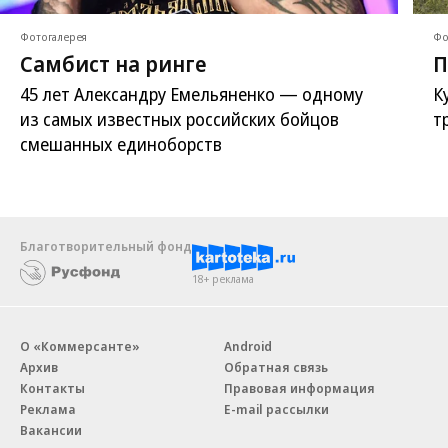
Фотогалерея
Фо
Самбист на ринге
П
45 лет Александру Емельяненко — одному
К
из самых известных российских бойцов
т
смешанных единоборств
Благотворительный фонд
18+ реклама
О «Коммерсанте»
Android
Архив
Обратная связь
Контакты
Правовая информация
Реклама
E-mail рассылки
Вакансии