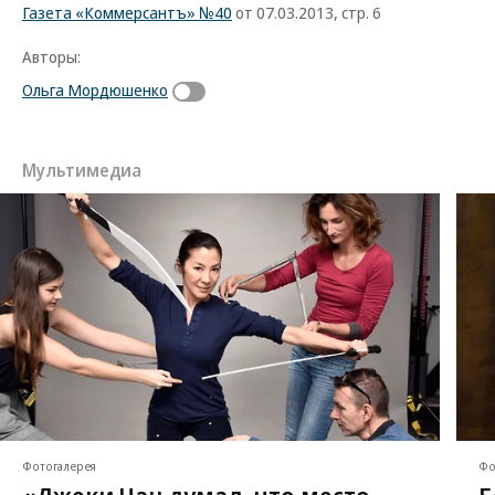
Газета «Коммерсантъ» №40
от 07.03.2013, стр. 6
Авторы:
Ольга Мордюшенко
Мультимедиа
Фотогалерея
Фо
«Джеки Чан думал, что место
Б