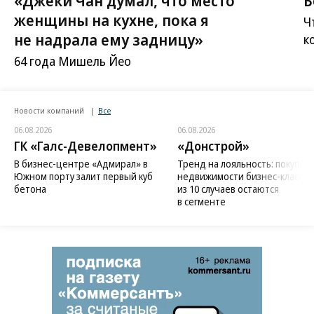
женщины на кухне, пока я
Ч
не надрала ему задницу»
к
64 года Мишель Йео
Новости компаний
Все
06.08.2026
06.08.2026
ГК «Галс-Девелопмент»
«Донстрой»
В бизнес-центре «Адмирал» в
Тренд на лояльность: покупат
Южном порту залит первый куб
недвижимости бизнес-класса в
бетона
из 10 случаев остаются
в сегменте