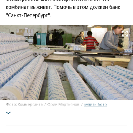
комбинат выживет. Помочь в этом должен банк
"Санкт-Петербург".
Развернуть на
Фото: Коммерсантъ / Юрий Мартьянов
/
купить фото