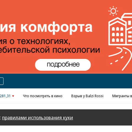
Реклама в «Ъ» www.kommersant.ru/ad
281,31
Что посмотреть в кино
Взрыв у Balzi Rossi
Мигранты в
с
правилами использования куки