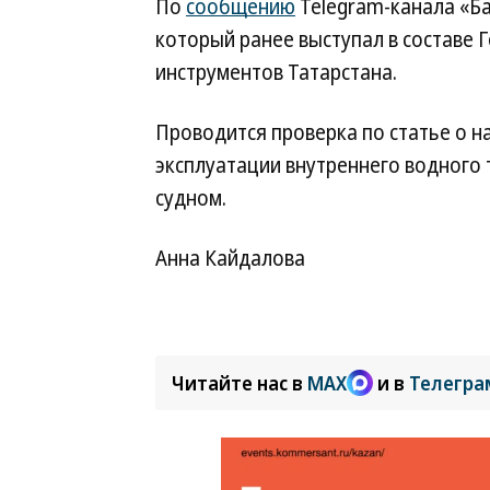
По
сообщению
Telegram-канала «Ба
который ранее выступал в составе 
инструментов Татарстана.
Проводится проверка по статье о 
эксплуатации внутреннего водног
судном.
Анна Кайдалова
Читайте нас в
MAX
и в
Телегра