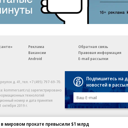
санте»
Реклама
Обратная связь
Вакансии
Правовая информация
Android
E-mail рассылки
Подпишитесь на 
реулок д. 41,
тел. +7 (495) 797-69-70.
Партнерские проекты/матери
новостей в рассы
«Промо» и «Официальное со
а: kommersant.ru) зарегистрировано
нформационных технологий
На kommersant.ru применяют
ционный номер и дата принятия
1 октября 2019 г.
 в мировом прокате превысили $1 млрд