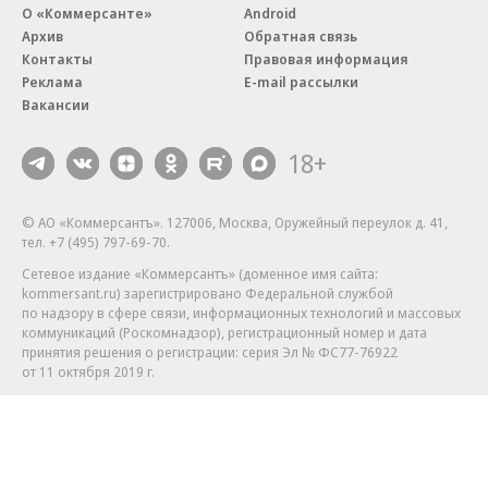
О «Коммерсанте»
Android
Архив
Обратная связь
Контакты
Правовая информация
Реклама
E-mail рассылки
Вакансии
18+
© АО «Коммерсантъ». 127006, Москва, Оружейный переулок д. 41,
тел. +7 (495) 797-69-70.
Сетевое издание «Коммерсантъ» (доменное имя сайта:
kommersant.ru) зарегистрировано Федеральной службой
по надзору в сфере связи, информационных технологий и массовых
коммуникаций (Роскомнадзор), регистрационный номер и дата
принятия решения о регистрации: серия
Эл № ФС77-76922
от 11 октября 2019 г.
Партнерские проекты/материалы, новости компаний, материалы
с пометкой «Промо» и «Официальное сообщение» опубликованы
на коммерческой основе.
На kommersant.ru применяются рекомендательные технологии.