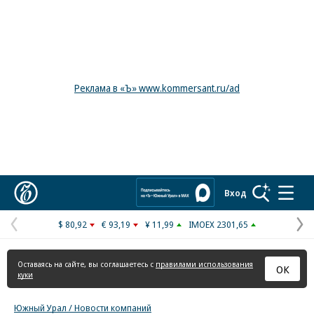
Реклама в «Ъ» www.kommersant.ru/ad
Коммерсантъ
Вход
$ 80,92
€ 93,19
¥ 11,99
IMOEX 2301,65
Предыдущая
С
страница
с
Оставаясь на сайте, вы соглашаетесь с
правилами использования
ОК
куки
Южный Урал / Новости компаний