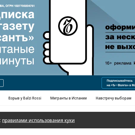
Реклама в «Ъ» www.kommersant.ru/ad
Взрыв у Balzi Rossi
Мигранты в Испании
Навстречу выборам
с
правилами использования куки