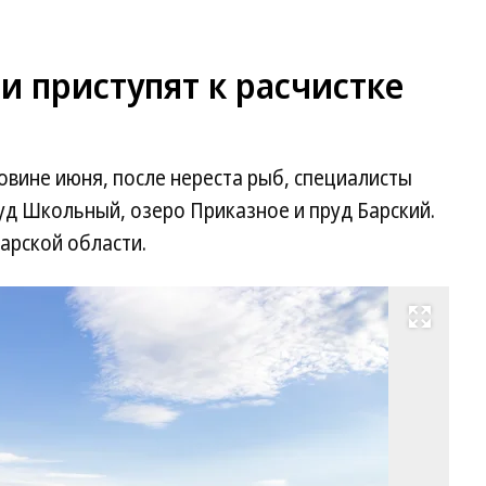
и приступят к расчистке
овине июня, после нереста рыб, специалисты
руд Школьный, озеро Приказное и пруд Барский.
арской области.
Развернуть на весь экран
Фо
Ег
Сн
Ко