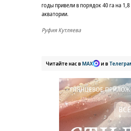
годы привели в порядок 40 га на 1,8
акватории.
Руфия Кутляева
Читайте нас в
MAX
и в
Телегра