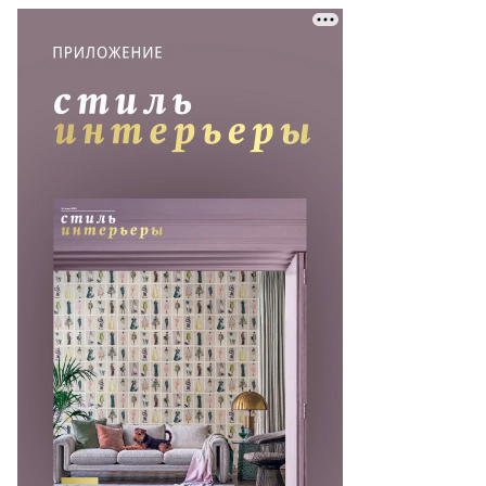
то:
ор
етков,
ммерсантъ