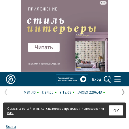
Реклама в «Ъ» www.kommersant.ru/ad
Коммерсантъ
Вход
$ 81,40
€ 94,05
¥ 12,08
IMOEX 2296,43
Предыдущая
С
страница
с
Оставаясь на сайте, вы соглашаетесь с
правилами использования
ОК
куки
Волга