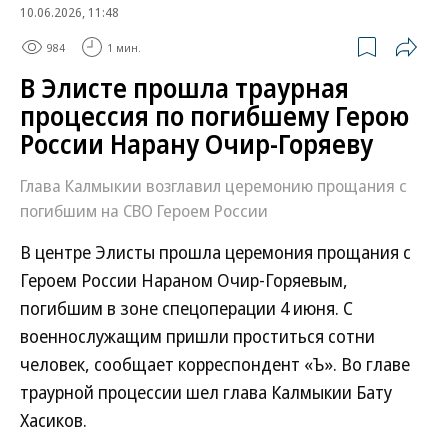
10.06.2026, 11:48
984
1 мин.
В Элисте прошла траурная
процессия по погибшему Герою
России Нарану Очир-Горяеву
Глава Калмыкии возглавил церемонию прощания с
погибшим на СВО Героем России
В центре Элисты прошла церемония прощания с
Героем России Нараном Очир-Горяевым,
погибшим в зоне спецоперации 4 июня. С
военнослужащим пришли проститься сотни
человек, сообщает корреспондент «Ъ». Во главе
траурной процессии шел глава Калмыкии Бату
Хасиков.