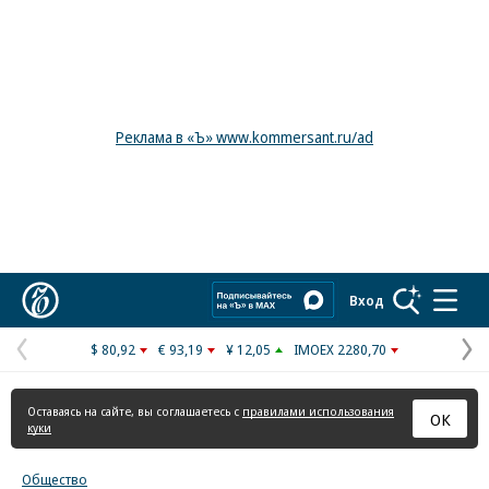
Реклама в «Ъ» www.kommersant.ru/ad
Коммерсантъ
Вход
$ 80,92
€ 93,19
¥ 12,05
IMOEX 2280,70
Предыдущая
С
страница
с
Оставаясь на сайте, вы соглашаетесь с
правилами использования
ОК
куки
Общество