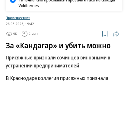
Wildberries
Происшествия
26.05.2026, 19:42
9K
2 мин.
За «Кандагар» и убить можно
Присяжные признали сочинцев виновными в
устранении предпринимателей
В Краснодаре коллегия присяжных признала
троих жителей Сочи виновными в убийствах двух
владельцев местной торговой компании
«Кандагар», совершенных в начале 2000-х годов.
По данным обвинения, конфликт, завершившийся
двумя убийствами, произошел из-за участка,
расположенного рядом с пляжем в Курортном