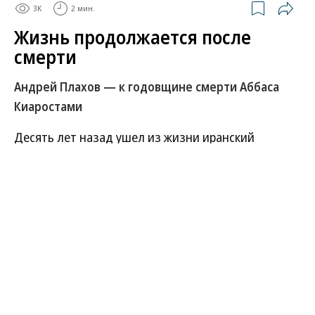
3K
2 мин.
Жизнь продолжается после
смерти
Андрей Плахов — к годовщине смерти Аббаса
Киаростами
Десять лет назад ушел из жизни иранский
режиссер Аббас Киаростами. О нем вспоминает
Андрей Плахов,
хорошо знавший его самого и
высоко ценящий его фильмы.
Развернуть на