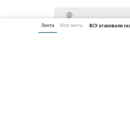
Лента
Моя лента
ВСУ атаковали скл
Происшествия
06.05.2026, 20:09
Очная ставка — пов
16K
Под стражу взят бывший первый
3 мин.