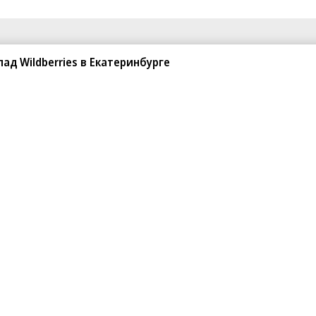
ад Wildberries в Екатеринбурге
од для ареста
 замгендиректора ГУСС Минобороны