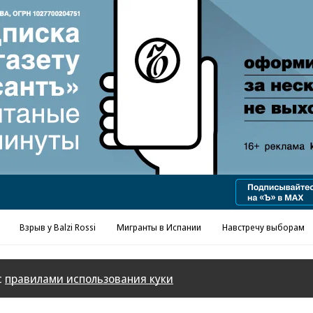
Реклама в «Ъ» www.kommersant.ru/ad
Взрыв у Balzi Rossi
Мигранты в Испании
Навстречу выборам
с
правилами использования куки