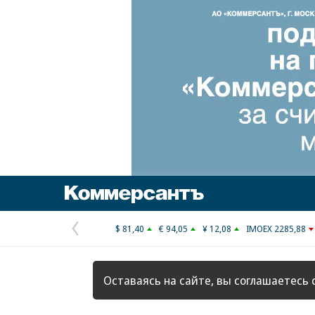
Коммерсантъ
$ 81,40
€ 94,05
¥ 12,08
IMOEX 2285,88
Предыдущая
страница
Оставаясь на сайте, вы соглашаетесь 