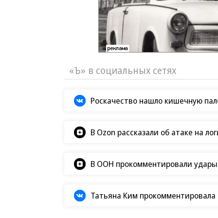
«Ъ» в социальных сетях
Роскачество нашло кишечную пало
В Ozon рассказали об атаке на ло
В ООН прокомментировали удары В
Татьяна Ким прокомментировала а