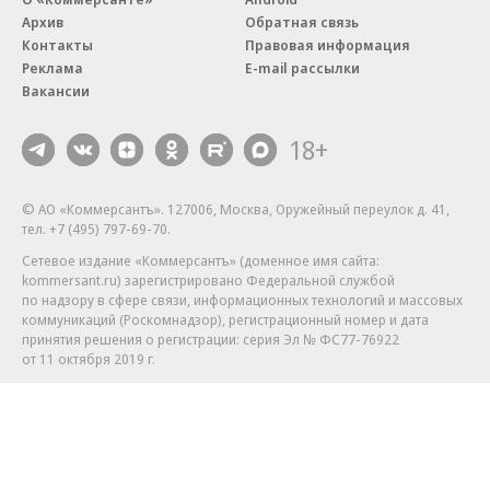
Архив
Обратная связь
Контакты
Правовая информация
Реклама
E-mail рассылки
Вакансии
18+
© АО «Коммерсантъ». 127006, Москва, Оружейный переулок д. 41,
тел. +7 (495) 797-69-70.
Сетевое издание «Коммерсантъ» (доменное имя сайта:
kommersant.ru) зарегистрировано Федеральной службой
по надзору в сфере связи, информационных технологий и массовых
коммуникаций (Роскомнадзор), регистрационный номер и дата
принятия решения о регистрации: серия
Эл № ФС77-76922
от 11 октября 2019 г.
Партнерские проекты/материалы, новости компаний, материалы
с пометкой «Промо» и «Официальное сообщение» опубликованы
на коммерческой основе.
На kommersant.ru применяются рекомендательные технологии.
Подробнее