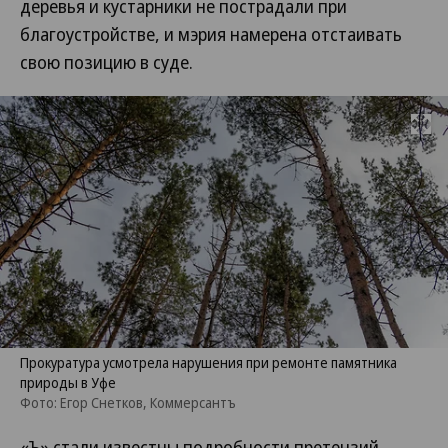
деревья и кустарники не пострадали при
благоустройстве, и мэрия намерена отстаивать
свою позицию в суде.
Развернуть на
Прокуратура усмотрела нарушения при ремонте памятника
природы в Уфе
Фото: Егор Снетков, Коммерсантъ
«Ъ» стали известны подробности претензий