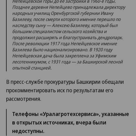
Непейцевской горы до ее застройки в 1960-е годы.
Позднее деревня Непейцево принадлежала директору
народных училищ Оренбургской губернии Ивану
Базилеву, после смерти которого имение перешло по
наследству сыну — Алексею Базилеву, который был
большим специалистом сельского хозяйства и
продолжил расширять и благоустраивать дендропарк.
После революции 1917 года Непейцевское имение
Базилева было национализировано. В 1920 году
Непейцевская дача была закреплена за Уфимским
лесотехникумом, с 1931 года — за Башкирской лесной
опытной станцией.
В пресс-службе прокуратуры Башкирии обещали
прокомментировать иск по результатам его
рассмотрения.
Телефоны «Уралагротехсервиса», указанные
в открытых источниках, вчера были
недоступны.