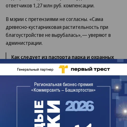
ответчиков 1,27 млн руб. компенсации.
В мэрии с претензиями не согласны. «Сама
древесно-кустарниковая растительность при
благоустройстве не вырубалась»,— уверяют в
администрации.
Как следует из паспорта парка и охранных
обязательств, утвержденных
министерством природопользования и
экологии Башкирии, на его территории
разрешена рекреационная деятельность,
реконструкция и выборочные санитарные
рубки. «Все работы проводились в рамках
установленного разрешенного режима»,—
заявили в мэрии.