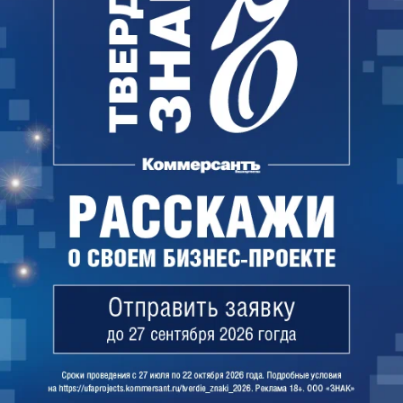
Юристы муниципалитета анализируют исковые
требования, чтобы «сформировать обоснованную
правовую позицию и подготовить комплект
документов для их всестороннего и объективного
рассмотрения», пояснили в мэрии.
В сентябре 2025 года УКХиБ заключило с
«Уралагротехсервисом» контракт стоимостью 68,3
млн руб. на благоустройство Непейцевского
дендропарка. Подрядчик до 25 декабря должен
был обустроить в дендрарии workout-площадку,
детскую спортивную площадку,
дорожки-«натоптыши» с гравийной отсыпкой,
зоны отдыха, автостоянки. Также подрядчик
должен был уложить асфальт, заменить бортовые
камни, установить скамейки, урны,