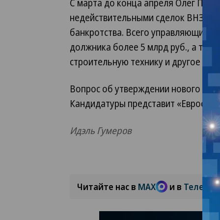
С марта до конца апреля Олег Парф
недействительными сделок ВНЗМ, с
банкротства. Всего управляющий на
должника более 5 млрд руб., а так
строительную технику и другое иму
Вопрос об утверждении нового конк
Кандидатуры представит «Евросиб»
Идэль Гумеров
Читайте нас в
MAX
и в
Телегра