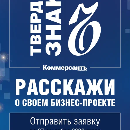
енов инициировал 193 дела о признании
овершенных за три года до начала процедуры
меревался вернуть в конкурсную массу
же земельные участки, недвижимость, дорожно-
щество.
урсного управляющего суд рассмотрит 29 июня.
.
Поделиться
ме