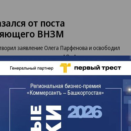
зался от поста
вляющего ВНЗМ
ворил заявление Олега Парфенова и освободил
онкурсного управляющего АО «Акционерная
ж» (ВНЗМ).
прошлого года. На момент завершения
ваний кредиторов превышала 7,9 млрд руб. До
 предприятия был Игорь Ковалев из
щих Центрального федерального округа.
представляет СРО «Евросиб».