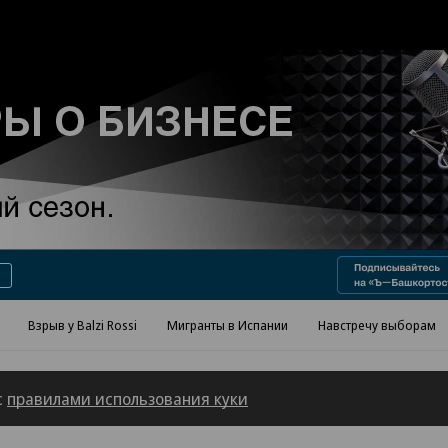
Реклама в «Ъ» www.kommersant.ru/ad
Взрыв у Balzi Rossi
Мигранты в Испании
Навстречу выборам
с
правилами использования куки