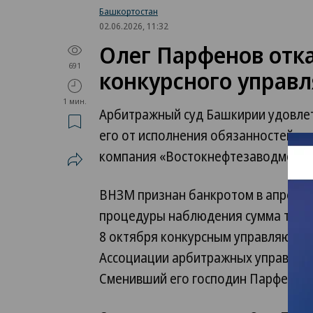
Башкортостан
02.06.2026, 11:32
Олег Парфенов отка
691
конкурсного упра
1 мин.
Арбитражный суд Башкирии удовлет
его от исполнения обязанностей к
компания «Востокнефтезаводмонта
ВНЗМ признан банкротом в апреле 
процедуры наблюдения сумма требо
8 октября конкурсным управляющим
Ассоциации арбитражных управляю
Сменивший его господин Парфенов 