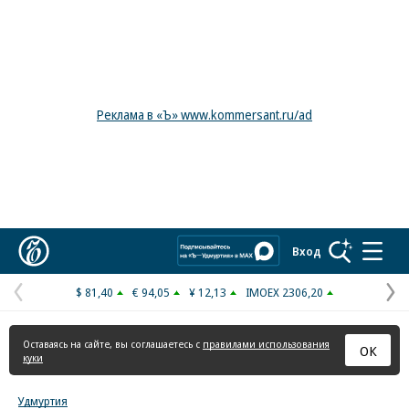
Реклама в «Ъ» www.kommersant.ru/ad
Коммерсантъ
Вход
$ 81,40
€ 94,05
¥ 12,13
IMOEX 2306,20
Предыдущая
С
страница
с
Оставаясь на сайте, вы соглашаетесь с
правилами использования
ОК
куки
Удмуртия